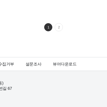
1
2
수집거부
설문조사
뷰어다운로드
동)
번길 67