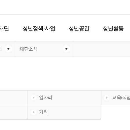
재단
청년정책·사업
청년공간
청년활동
청
재단소식
일자리
교육/직
기타