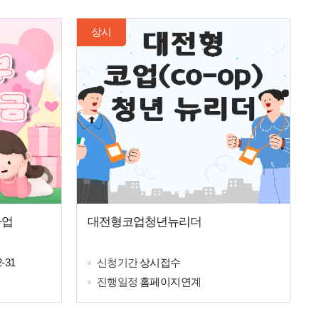
상시
사업
대전형코업청년뉴리더
2-31
신청기간
상시접수
진행일정
홈페이지연계