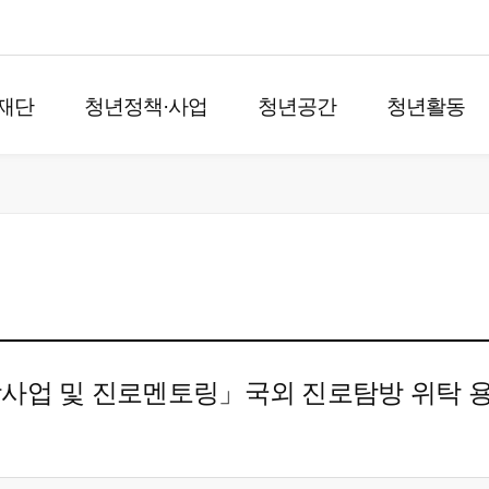
재단
청년정책·사업
청년공간
청년활동
장학사업 및 진로멘토링」국외 진로탐방 위탁 