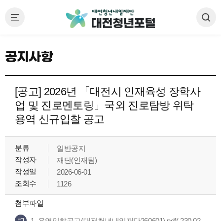
공지사항
[공고] 2026년 「대전시 인재육성 장학사
업 및 진로멘토링」국외 진로탐방 위탁
용역 신규입찰 공고
분류
일반공지
작성자
재단(인재팀)
작성일
2026-06-01
조회수
1126
첨부파일
1. 용역입찰공고(대전청년내일재단260601).pdf( 230.02