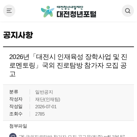
공지사항
2026년「대전시 인재육성 장학사업 및 진
로멘토링」국외 진로탐방 참가자 모집 공
고
분류
일반공지
작성자
재단(인재팀)
작성일
2026-07-01
조회수
2785
첨부파일
'26 국외진로탐방 참가자 모집 공고문(최종).pdf( 194.97