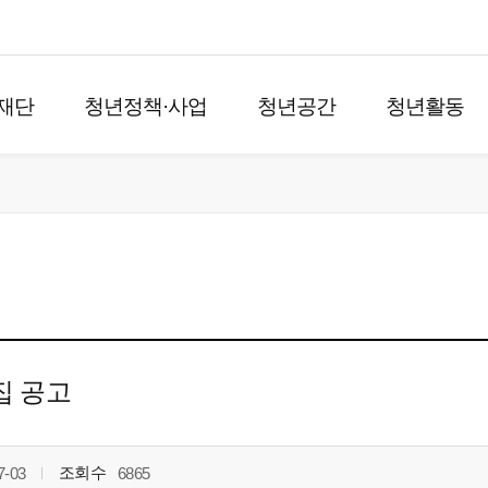
재단
청년정책·사업
청년공간
청년활동
집 공고
조회수
7-03
6865