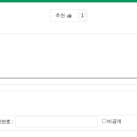
추천
1
번호 :
비공개