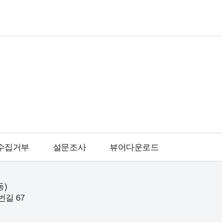
수집거부
설문조사
뷰어다운로드
동)
번길 67