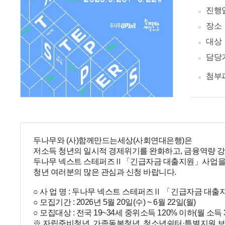
진행
장소
대상
담당
첨부
두나무와 (사)함께만드는세상(사회연대은행)은
저소득 청년의 일시적 경제위기를 완화하고, 금융역량 
두나무 넥스트 스테퍼즈Ⅱ「긴급자금 대출지원」사업을
청년 여러분의 많은 관심과 신청 바랍니다.
○ 사 업 명 : 두나무 넥스트 스테퍼즈Ⅱ 「긴급자금 대출
○ 모집기간 : 2026년 5월 20일(수) ~ 6월 22일(월)
○ 모집대상 : 전국 19~34세 중위소득 120% 이하(월 소득 3
※ 자립준비청년, 가족돌봄청년, 청소년쉼터·특별지원 보