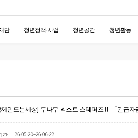
재단
청년정책·사업
청년공간
청년활동
)함께만드는세상] 두나무 넥스트 스테퍼즈Ⅱ 「긴급자
26-05-20~26-06-22
기간