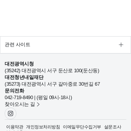
회
수
정
보
가
확
인
관련 사이트
됩
니
다.
대전광역시청
(35242) 대전광역시 서구 둔산로 100(둔산동)
대전청년내일재단
(35273) 대전광역시 서구 갈마중로 30번길 67
문의전화
042-719-8490 | (평일 09시-18시)
찾아오시는 길
이용약관
개인정보처리방침
이메일무단수집거부
설문조사