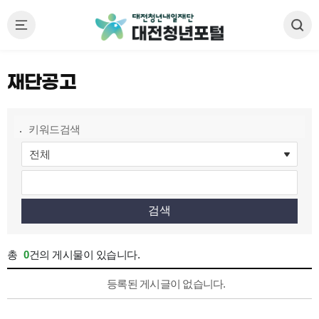
재단공고
게
키워드검색
시
판
검
색
검색
총
0
건의 게시물이 있습니다.
재
등록된 게시글이 없습니다.
단
공