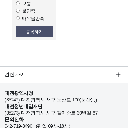
조
보통
사
불만족
선
매우불만족
택
등록하기
관련 사이트
대전광역시청
(35242) 대전광역시 서구 둔산로 100(둔산동)
대전청년내일재단
(35273) 대전광역시 서구 갈마중로 30번길 67
문의전화
042-719-8490 | (평일 09시-18시)