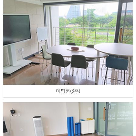
미팅룸(3층)