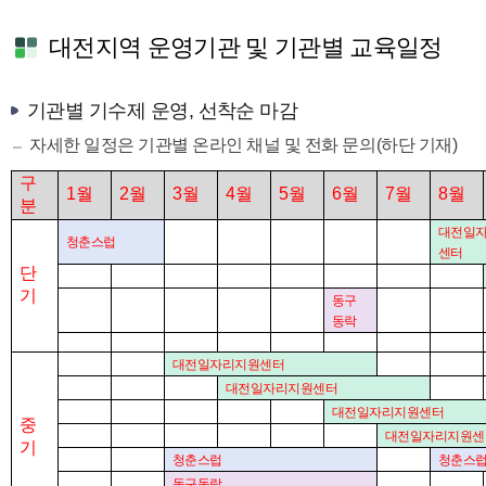
대전지역 운영기관 및 기관별 교육일정
기관별 기수제 운영, 선착순 마감
자세한 일정은 기관별 온라인 채널 및 전화 문의(하단 기재)
구
1
월
2
월
3
월
4
월
5
월
6
월
7
월
8
월
분
대전일
청춘스럽
센터
단
기
동구
동락
대전일자리지원센터
대전일자리지원센터
대전일자리지원센터
중
대전일자리지원센
기
청춘스럽
청춘스
동구동락