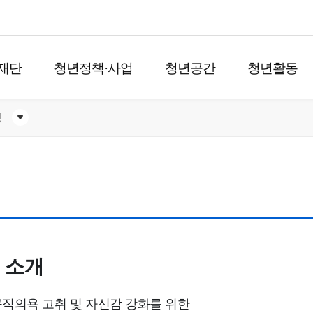
재단
청년정책·사업
청년공간
청년활동
청
소개
직의욕 고취 및 자신감 강화를 위한