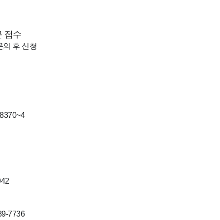
문 접수
문의 후 신청
8370~4
942
9-7736