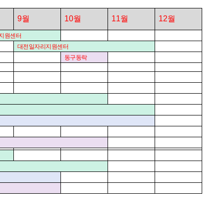
9
월
10
월
11
월
12
월
지원센터
대전일자리지원센터
동구동락