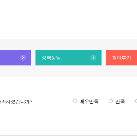
기
정책상담
참여후기
만
매우만족
만족
 만족하셨습니까?
족
도
조
사
선
택