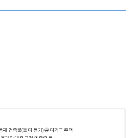
재 건축물(둘 다 등기)
④ 다가구 주택