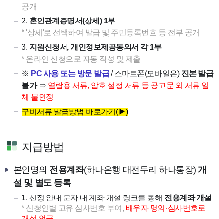
공개
2.
혼인관계증명서(상세) 1부
* '상세'로 선택하여 발급 및 주민등록번호 등 전부 공개
3.
지원신청서, 개인정보제공동의서 각 1부
* 온라인 신청으로 자동 작성 및 제출
※
PC 사용 또는 방문 발급
/ 스마트폰(모바일은)
진본 발급
불가
⇒
열람용 서류, 암호 설정 서류 등 공고문 외 서류 일
체 불인정
구비서류 발급방법 바로가기(▶)
지급방법
본인명의
전용계좌
(하나은행 대전두리 하나통장)
개
설 및 별도 등록
1. 선정 안내 문자 내 계좌 개설 링크를 통해
전용계좌 개설
* 신청인별 고유 심사번호 부여,
배우자 명의·심사번호로
개설 엄금