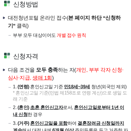
신청방법
대전청년포털 온라인 접수(
본 페이지 하단 “신청하
기”
클릭)
부부 모두 대상이어도
개별 접수 원칙
신청자격
다음 조건을
모두 충족
하는 자(
개인, 부부 각자 신청·
심사
·
지급,
생애 1회
)
1.
(연령)
혼인신고일 기준
만18세~39세
청년(외국인 제외)
* 혼인신고일 기준(민법 제158조로 연령 계산)으로 생일 도
래 기준
2.
(혼인)
초혼 혼인신고자
로서,
혼인신고일로부터 1년 이
내 신청
한 경우
3.
(거주)
혼인신고일을 포함
하여
결혼장려금 신청일까지
계속
해서
대전 내에
6개월 이상
주민등록
을 두고 거주한 자