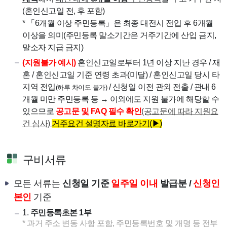
(혼인신고일 전, 후 포함)
* 「6개월 이상 주민등록」은 최종 대전시 전입 후 6개월
이상을 의미(주민등록 말소기간은 거주기간에 산입 금지,
말소자 지급 금지)
(지원불가 예시)
혼인신고일로부터 1년 이상 지난 경우 /
재
혼 / 혼인신고일 기준 연령 초과(미달) /
혼인신고일 당시 타
지역
전입
/ 신청일 이전 관외 전출
/ 관내 6
(하루 차이도 불가)
개월 미만 주민등록 등 → 이외에도 지원 불가에 해당할 수
있으므로
공고문 및 FAQ 필수 확인
(공고문에 따라 지원요
건 심사)
거주요건 설명자료 바로가기(▶)
구비서류
모든 서류는
신청일 기준
일주일 이내
발급분 /
신청인
본인
기준
1.
주민등록초본 1부
* 과거 주소 변동 사항 포함, 주민등록번호 및 개명 등 전부