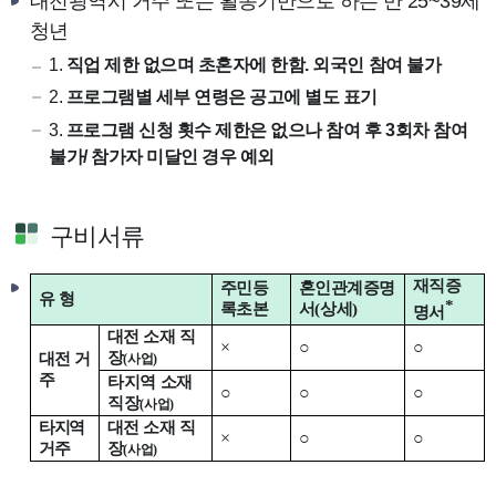
대전광역시 거주 또는 활동기반으로 하는 만 25~39세
청년
1.
직업 제한 없으며 초혼자에 한함. 외국인 참여 불가
2.
프로그램별 세부 연령은 공고에 별도 표기
3.
프로그램 신청 횟수 제한은 없으나 참여 후 3회차 참여
불가/ 참가자 미달인 경우 예외
구비서류
재직증
주민등
혼인관계증명
유 형
*
록초본
서
(
상세
)
명서
대전 소재 직
×
○
○
장
대전 거
(
사업
)
주
타지역 소재
○
○
○
직장
(
사업
)
타지역
대전 소재 직
×
○
○
거주
장
(
사업
)