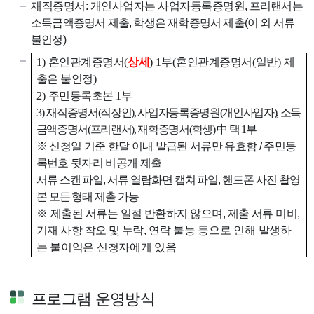
재직증명서: 개인사업자는 사업자등록증명원
,
프리랜서는
소득금액증명서 제출
,
학생은 재학증명서 제출
(
이 외 서류
불인정
)
1)
혼인관계증명서
(
상세
) 1
부
(
혼인관계증명서
(
일반
)
제
출은 불인정
)
2)
주민등록초본
1
부
3)
재직증명서
(
직장인
),
사업자등록증명원
(
개인사업자
),
소득
금액증명서
(
프리랜서
),
재학증명서
(
학생
)
中
택
1
부
※
신청일 기준 한달 이내 발급된 서류만 유효함
/
주민등
록번호 뒷자리 비공개 제출
서류 스캔 파일
,
서류 열람화면 캡쳐 파일
,
핸드폰 사진 촬영
본 모든 형태 제출 가능
※
제출된 서류는 일절 반환하지 않으며
,
제출 서류 미비
,
기재 사항 착오 및 누락
,
연락 불능 등으로 인해 발생하
는 불이익은 신청자에게 있음
프로그램 운영방식