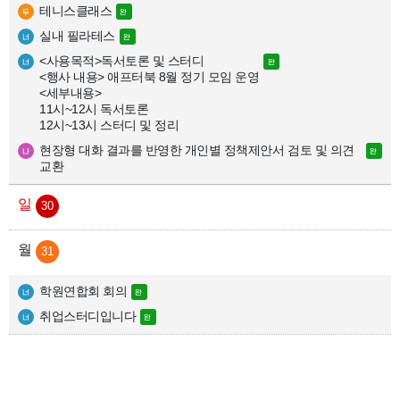
테니스클래스
실내 필라테스
<사용목적>독서토론 및 스터디

<행사 내용> 애프터북 8월 정기 모임 운영

<세부내용>

11시~12시 독서토론

12시~13시 스터디 및 정리
현장형 대화 결과를 반영한 개인별 정책제안서 검토 및 의견 
교환
30
31
학원연합회 회의
취업스터디입니다