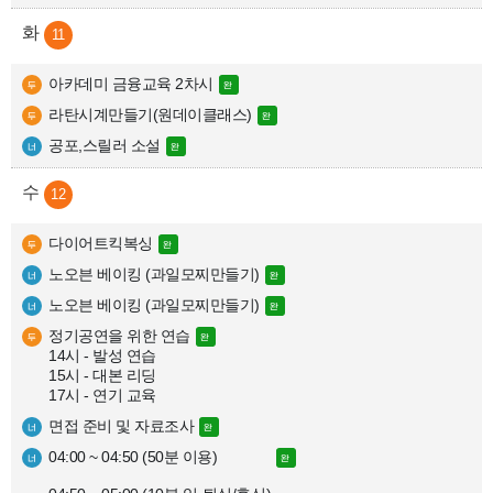
11
아카데미 금융교육 2차시
라탄시계만들기(원데이클래스)
공포,스릴러 소설
12
다이어트킥복싱
노오븐 베이킹 (과일모찌만들기)
노오븐 베이킹 (과일모찌만들기)
정기공연을 위한 연습

14시 - 발성 연습

15시 - 대본 리딩

17시 - 연기 교육
면접 준비 및 자료조사
04:00 ~ 04:50 (50분 이용)
