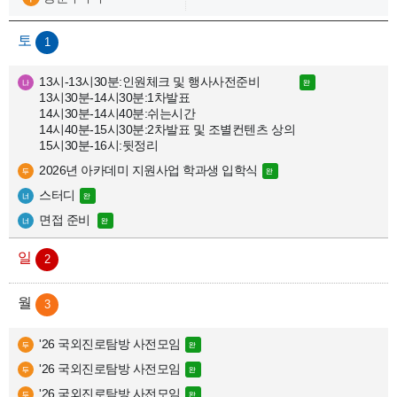
2
1
0
2
0
13시-13시30분:인원체크 및 행사사전준비

년
13시30분-14시30분:1차발표

8
14시30분-14시40분:쉬는시간

월
14시40분-15시30분:2차발표 및 조별컨텐츠 상의

공
15시30분-16시:뒷정리
연
2026년 아카데미 지원사업 학과생 입학식
행
스터디
사
목
면접 준비 
록
2
3
'26 국외진로탐방 사전모임
'26 국외진로탐방 사전모임
'26 국외진로탐방 사전모임