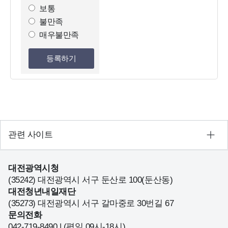
조
보통
사
불만족
선
매우불만족
택
등록하기
관련 사이트
대전광역시청
(35242) 대전광역시 서구 둔산로 100(둔산동)
대전청년내일재단
(35273) 대전광역시 서구 갈마중로 30번길 67
문의전화
042-719-8490 | (평일 09시-18시)