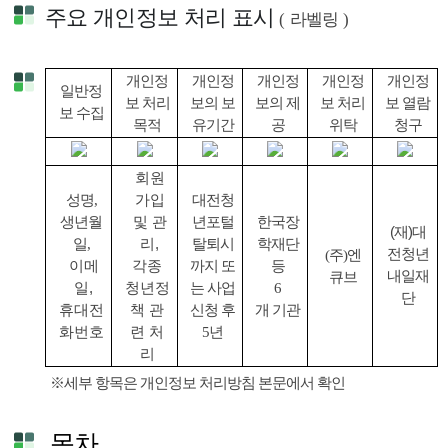
주요 개인정보 처리 표시
(
라벨링
)
개인정
개인정
개인정
개인정
개인정
일반정
보 처리
보의 보
보의 제
보 처리
보 열람
보 수집
목적
유기간
공
위탁
청구
회원
성명,
가입
대전청
생년월
및 관
년포털
한국장
(재)대
일,
리,
탈퇴시
학재단
전청년
(주)엔
이메
각종
까지 또
등
내일재
큐브
일,
청년정
는 사업
6
단
휴대전
책 관
신청 후
개 기관
화번호
련 처
5년
리
※세부 항목은 개인정보 처리방침 본문에서 확인
목차