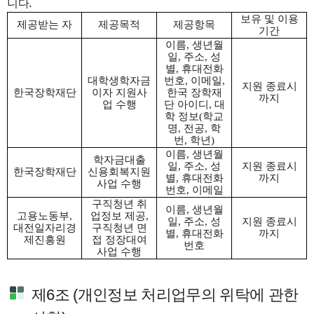
니다.
보유 및 이용
제공받는 자
제공목적
제공항목
기간
이름
,
생년월
일
,
주소
,
성
별
,
휴대전화
대학생학자금
번호
,
이메일
,
지원 종료시
한국장학재단
이자 지원사
한국 장학재
까지
업 수행
단 아이디
,
대
학 정보
(
학교
명
,
전공
,
학
번
,
학년
)
이름
,
생년월
학자금대출
일
,
주소
,
성
지원 종료시
한국장학재단
신용회복지원
별
,
휴대전화
까지
사업 수행
번호
,
이메일
구직청년 취
이름
,
생년월
고용노동부
,
업정보 제공
,
일
,
주소
,
성
지원 종료시
대전일자리경
구직청년 면
별
,
휴대전화
까지
제진흥원
접 정장대여
번호
사업 수행
제6조 (개인정보 처리업무의 위탁에 관한