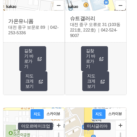
슈트갤러리
가온유니폼
대전 중구 오류로 31 (103동
대전 중구 보문로 89 ｜042-
221호, 222호) ｜042-524-
253-5336
9007
길찾
길찾
기 바
기 바
로가
로가
기
기
지도
지도
크게
크게
보기
보기
아모르메이크업
미사글리아