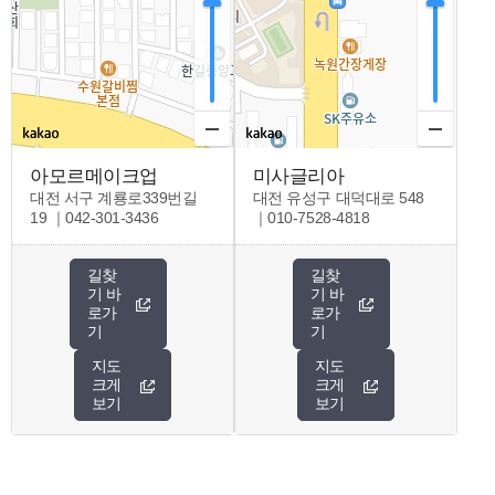
아모르메이크업
미사글리아
대전 서구 계룡로339번길
대전 유성구 대덕대로 548
19 ｜042-301-3436
｜010-7528-4818
길찾
길찾
기 바
기 바
로가
로가
기
기
지도
지도
크게
크게
보기
보기