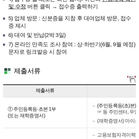
및 수정
버튼 클릭 → 접수증 출력하기
5) 업체 방문 : 신분증을 지참 후 대여업체 방문, 접수
증 제시
6) 대여 및 반납(2박 3일)
7) 온라인 만족도 조사 참여 : 상·하반기(6월, 9월 예정)
문자로 링크발송 시 참여
제출서류
제출서류
제
(주민등록등(초)본)
출
① 주민등록등·초본 1부
☞ 동 주민센터, 무인
서
(또는 재학증명서)
류
(재학증명서) 마이
목
록
고용보험자격이력내역