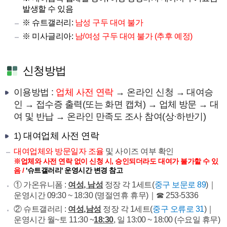
발생할 수 있음
※ 슈트갤러리:
남성 구두 대여 불가
※ 미사글리아:
남/여성 구두 대여 불가 (추후 예정)
신청방법
이용방법 :
업체 사전 연락
→ 온라인 신청 → 대여승
인 → 접수증 출력(또는 화면 캡쳐) → 업체 방문 → 대
여 및 반납 → 온라인 만족도 조사 참여(상·하반기)
1)
대여업체 사전 연락
대여업체와
방문일자 조율
및 사이즈 여부 확인
※업체와 사전 연락 없이 신청 시, 승인되더라도 대여가 불가할 수 있
음
/
'슈트갤러리' 운영시간 변경 참고
① 가온유니폼 :
여성, 남성
정장 각 1세트(
중구 보문로 89
)｜
운영시간 09:30 ~ 18:30 (명절연휴 휴무)｜☎ 253-5336
② 슈트갤러리 :
여성,남성
정장 각 1세트(
중구 오류로 31
)｜
운영시간 월~토 11:30 ~
18:30
, 일 13:00 ~ 18:00 (수요일 휴무)