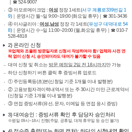
｜☎ 524-9007
③ 아모르메이크업 :
여성
정장 1세트(
서구 계룡로339번길 1
9
)｜운영시간 월~일 9:00~19:00 (화요일 휴무)｜☎ 301-3436
④ 미사글리아 :
여성,남성
정장 각 1세트(
유성구 대덕대로 54
8
)｜운영시간 수~일 11:00~20:00 (월,화요일 휴무)｜☎ 010-7
528-4818
2) 온라인 신청
※업체와 조율된 방문일자로 신청서 작성하여야 함 / 업체와 사전 연
락 없이 신청 시, 승인되더라도 대여가 불가할 수 있음
대여 신청 및 취소는
방문 예정일 2일 전 18시까지
만 가능
하단 신청하기 버튼 클릭 후 증빙서류 업로드
① 주민등록등(초)본(신청일 기준 1개월 이내 발행분)
② 고용보험자격이력내역서 또는 주 30시간 미만 근로계약서
(신청일 기준 1개월 이내 발행분)
③ 면접 증빙서류(유선, 문자, 이메일 등 면접 응시 증빙)
3) 대여승인 : 증빙서류 확인 후 담당자 승인처리
※평일 09시~18시 진행(주말, 공휴일, 대체 휴무일 등 승인 불가)
4) 접수증 출력(또는 화면 캡쳐): 하단의
신청내역 확인