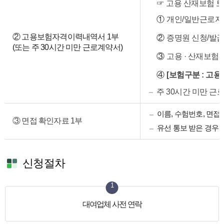
으
☞ 고용 산재보험 토
로
①
개인/일반근로자
제
출
②
고용보험자격이력내역서 1부
②
증명원 신청/발
서
(또는 주 30시간 미만 근로계약서)
류,
③
고용 · 산재보험
발
급
④
[보험구분 : 고용 
방
주 30시간 미만 근
법
에
이름, 수험번호, 면접
대
③ 면접 확인자료 1부
한
유선 통보 받은 경우 
정
보
가
신청절차
제
공
1
됩
니
대여업체 사전 연락
다.